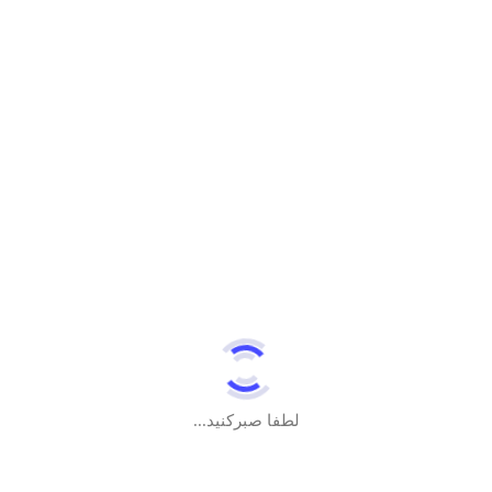
شاید این‌ها را هم بپسندید…
تابلو صاحب الزمان
2.100.000
تومان
–
890
تومان
Price
range:
تومان890
خرید
through
تومان2.100.000
لطفا صبرکنید...
تیشرت بچگانه دادخواه فاطمه
690.000
تومان