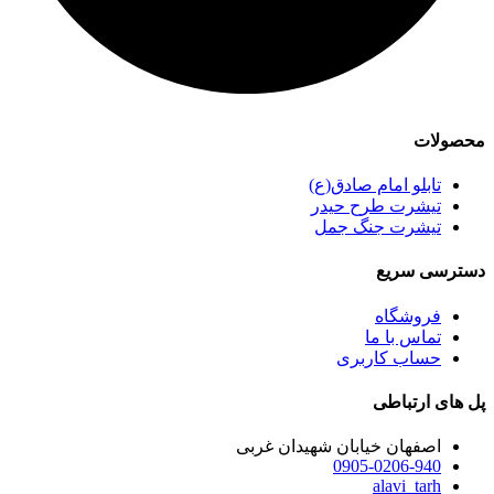
محصولات
تابلو امام صادق(ع)
تیشرت طرح حیدر
تیشرت جنگ جمل
دسترسی سریع
فروشگاه
تماس با ما
حساب کاربری
پل های ارتباطی
اصفهان خیابان شهیدان غربی
0905-0206-940
alavi_tarh