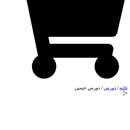
خانه
/
دورس
/ دورس حسین