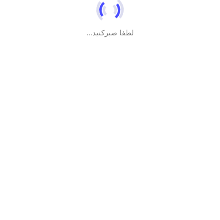
طرح علوی هنر عاشقانه شیعه طرح علوی لباسی از جنس
عشق و ارادت طرح علوی طرحایی با نام اهل بیت طرح علوی
مخصوص دلسوخته های ولایت…..
لطفا صبرکنید...
محصولات
دسترسی سریع
تابلو امام صادق(ع)
فروشگاه
تیشرت طرح حیدر
تماس با ما
تیشرت جنگ جمل
حساب کاربری
پل های ارتباطی
مجوز ها
اصفهان خیابان شهیدان
غربی
0905-0206-940
alavi_tarh
کلیه حقوق این سایت متعلق به طرح علوی میباشد.